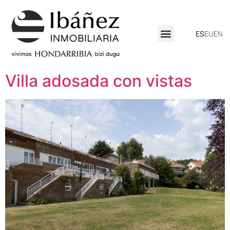
ES
EU
EN
Villa adosada con vistas