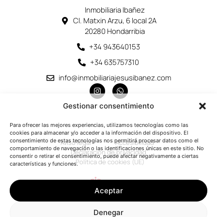
Inmobiliaria Ibañez
Cl. Matxin Arzu, 6 local 2A
20280 Hondarribia
+34 943640153
+34 635757310
info@inmobiliariajesusibanez.com
Gestionar consentimiento
Para ofrecer las mejores experiencias, utilizamos tecnologías como las
cookies para almacenar y/o acceder a la información del dispositivo. El
consentimiento de estas tecnologías nos permitirá procesar datos como el
Aviso legal
Accesibilidad
comportamiento de navegación o las identificaciones únicas en este sitio. No
Declaración de privacidad
consentir o retirar el consentimiento, puede afectar negativamente a ciertas
Política de cookies (UE)
características y funciones.
Aceptar
Denegar